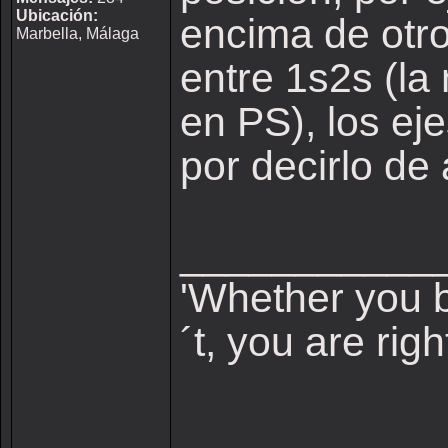
Ubicación:
encima de otro
Marbella, Málaga
entre 1s2s (la
en PS), los ej
por decirlo d
___________
'Whether you b
´t, you are righ