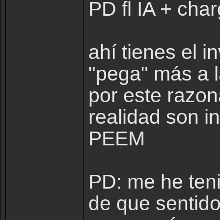
PD fl IA + cha
ahí tienes el 
"pega" más a l
por este razon
realidad son 
PEEM
PD: me he teni
de que sentid