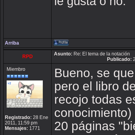
le gusta o no.
Arriba
Asunto:
Re: El tema de la notación
RPD
Publicado:
2
Bueno, se que 
Miembro
pero el libro d
recojo todas 
conocimiento) 
Registrado:
28 Ene
20 páginas "bi
2011, 11:59 pm
Mensajes:
1771