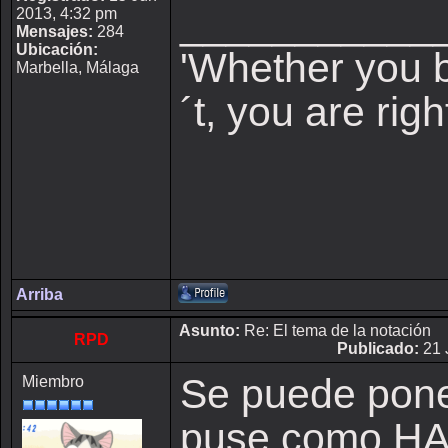
___________
2013, 4:32 pm
Mensajes:
284
Ubicación:
'Whether you b
Marbella, Málaga
´t, you are righ
Arriba
Asunto:
Re: El tema de la notación
RPD
Publicado:
21 
Se puede pone
Miembro
puse como HA 