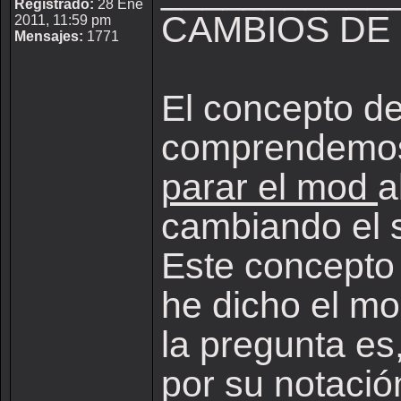
Registrado:
28 Ene
CAMBIOS DE
2011, 11:59 pm
Mensajes:
1771
El concepto de
comprendemos 
parar el mod
a
cambiando el s
Este concepto
he dicho el mo
la pregunta es
por su notació