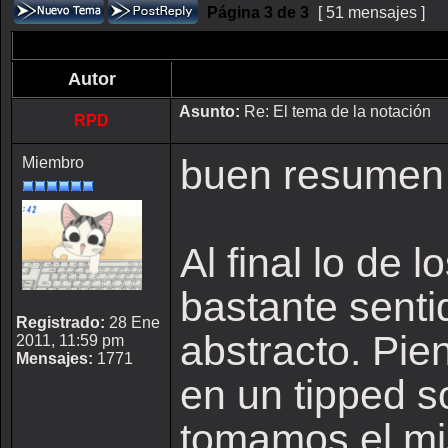
Página
3
de
3
[ 51 mensajes ]
Autor
Asunto:
Re: El tema de la notación
RPD
buen resumen 
Miembro
Al final lo de 
bastante sent
Registrado:
28 Ene
abstracto. Pie
2011, 11:59 pm
Mensajes:
1771
en un tipped s
tomamos el mi