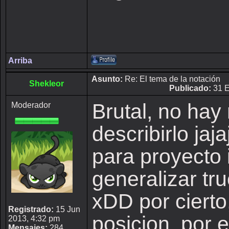
Arriba
Asunto:
Re: El tema de la notación
Shekleor
Publicado:
31 E
Brutal, no hay
Moderador
describirlo ja
para proyecto 
generalizar tr
xDD por cierto
Registrado:
15 Jun
posicion, por 
2013, 4:32 pm
Mensajes:
284