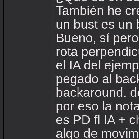
También he cr
un bust es un 
Bueno, sí pero 
rota perpendi
el IA del ejemp
pegado al bac
backaround. d
por eso la not
es PD fl IA + 
algo de movim