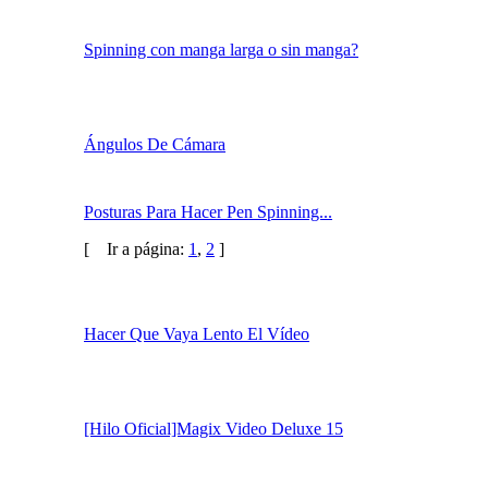
Música Para Videos De Pen Spinning.
Spinning con manga larga o sin manga?
Ángulos De Cámara
Posturas Para Hacer Pen Spinning...
[
Ir a página:
1
,
2
]