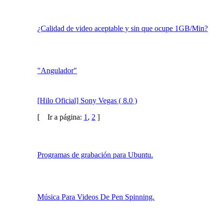
Cámara Web (Consejos)
¿Calidad de video aceptable y sin que ocupe 1GB/Min?
"Angulador"
[Hilo Oficial] Sony Vegas ( 8.0 )
[
Ir a página:
1
,
2
]
Programas de grabación para Ubuntu.