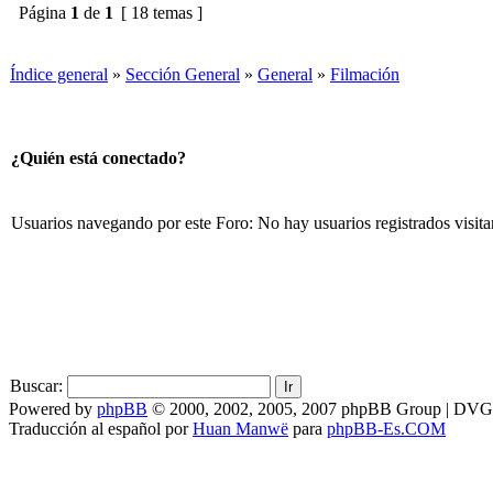
Gestos Con La Mano
Encoger O Estirar Los Dedos?
Solos Y Presentation
Mostrar temas previos:
Página
1
de
1
[ 18 temas ]
Índice general
»
Sección General
»
General
»
Filmación