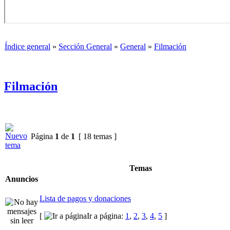
Índice general
»
Sección General
»
General
»
Filmación
Filmación
Página
1
de
1
[ 18 temas ]
Temas
Anuncios
Lista de pagos y donaciones
[
Ir a página:
1
,
2
,
3
,
4
,
5
]