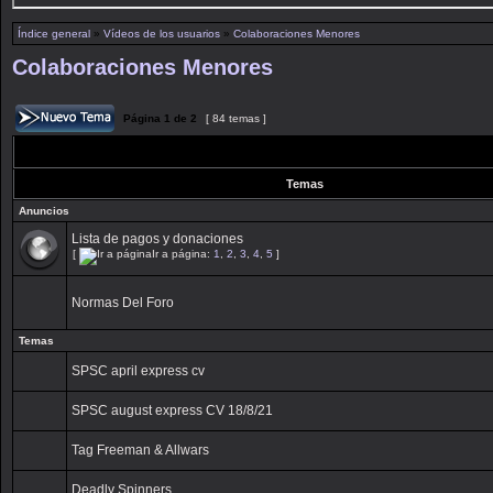
Índice general
»
Vídeos de los usuarios
»
Colaboraciones Menores
Colaboraciones Menores
Página
1
de
2
[ 84 temas ]
Temas
Anuncios
Lista de pagos y donaciones
[
Ir a página:
1
,
2
,
3
,
4
,
5
]
Normas Del Foro
Temas
SPSC april express cv
SPSC august express CV 18/8/21
Tag Freeman & Allwars
Deadly Spinners