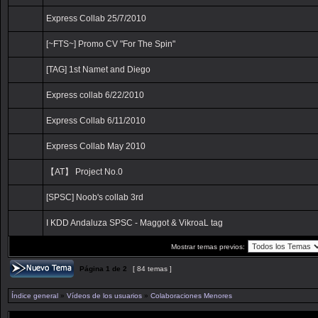
Express Collab 25/7/2010
[~FTS~] Promo CV "For The Spin"
[TAG] 1st Namet and Diego
Express collab 6/22/2010
Express Collab 6/11/2010
Express Collab May 2010
【AT】 Project No.0
[SPSC] Noob's collab 3rd
I KDD Andaluza SPSC - Maggot & VikroaL tag
Mostrar temas previos:
Página
1
de
2
[ 84 temas ]
Índice general
»
Vídeos de los usuarios
»
Colaboraciones Menores