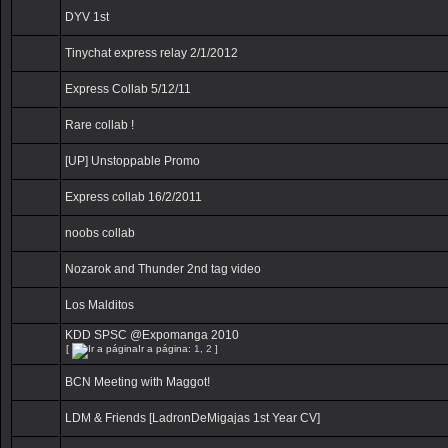
DYV 1st
Tinychat express relay 2/1/2012
Express Collab 5/12/11
Rare collab !
[UP] Unstoppable Promo
Express collab 16/2/2011
noobs collab
Nozarok and Thunder 2nd tag video
Los Malditos
KDD SPSC @Expomanga 2010
[
Ir a página:
1
,
2
]
BCN Meeting with Maggot!
LDM & Friends [LadronDeMigajas 1st Year CV]