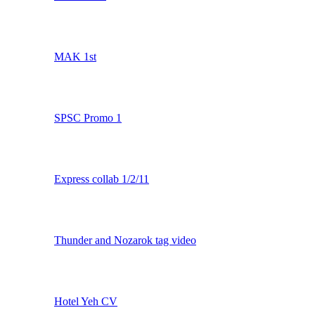
Los Malditos
KDD SPSC @Expomanga 2010
[
Ir a página:
1
,
2
]
BCN Meeting with Maggot!
LDM & Friends [LadronDeMigajas 1st Year CV]