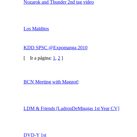
Rare collab !
[UP] Unstoppable Promo
Express collab 16/2/2011
noobs collab
Nozarok and Thunder 2nd tag video