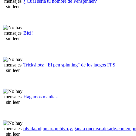
¿ Cual sería tu nombre de Penspinner?
Bici!
Trickshots: "El pen spinning" de los juegos FPS
Hagamos manitas
olvida-adjuntar-archivo-y-gana-concurso-de-arte-contemp