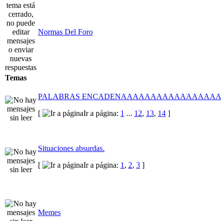
Normas Del Foro
Temas
PALABRAS ENCADENAAAAAAAAAAAAAAAA
[
Ir a página:
1
...
12
,
13
,
14
]
Situaciones absurdas.
[
Ir a página:
1
,
2
,
3
]
Memes