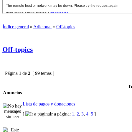
Índice general
»
Adicional
»
Off-topics
Off-topics
Página
1
de
2
[ 99 temas ]
T
Anuncios
Lista de pagos y donaciones
[
Ir a página:
1
,
2
,
3
,
4
,
5
]