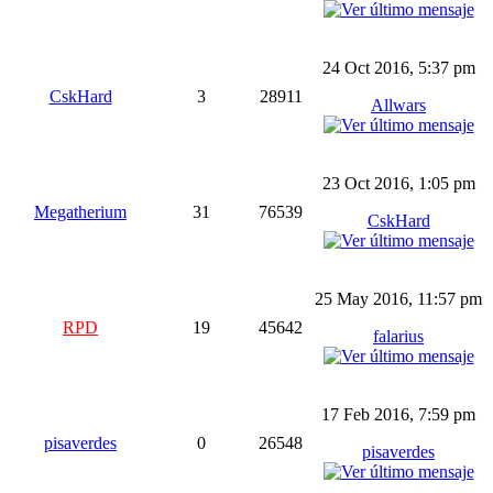
24 Oct 2016, 5:37 pm
CskHard
3
28911
Allwars
23 Oct 2016, 1:05 pm
Megatherium
31
76539
CskHard
25 May 2016, 11:57 pm
RPD
19
45642
falarius
17 Feb 2016, 7:59 pm
pisaverdes
0
26548
pisaverdes