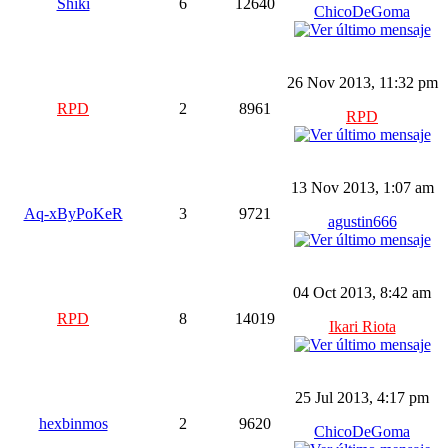
Shiki
6
12640
ChicoDeGoma
26 Nov 2013, 11:32 pm
RPD
2
8961
RPD
13 Nov 2013, 1:07 am
Aq-xByPoKeR
3
9721
agustin666
04 Oct 2013, 8:42 am
RPD
8
14019
Ikari Riota
25 Jul 2013, 4:17 pm
hexbinmos
2
9620
ChicoDeGoma