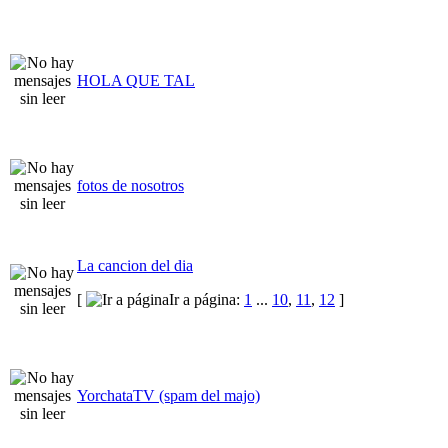
HOLA QUE TAL
fotos de nosotros
La cancion del dia
[
Ir a página:
1
...
10
,
11
,
12
]
YorchataTV (spam del majo)