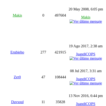
20 May 2008, 6:05 pm
Makis
0
497604
Makis
19 Ago 2017, 2:38 am
Erubieho
277
421915
JuandiCOPS
08 Jul 2017, 3:31 am
Zer0
47
108444
JuandiCOPS
13 Nov 2016, 6:44 pm
Davsoul
11
35828
JuandiCOPS