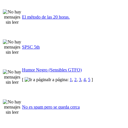
El método de las 20 horas.
SPSC 5th
Humor Negro (Sensibles GTFO)
[
Ir a página:
1
,
2
,
3
,
4
,
5
]
No es spam pero se queda cerca