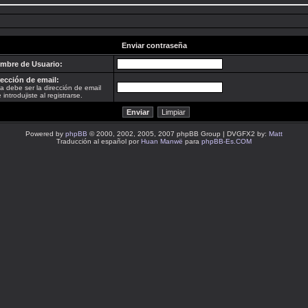
Enviar contraseña
mbre de Usuario:
rección de email:
a debe ser la dirección de email
 introdujiste al registrarse.
Powered by
phpBB
© 2000, 2002, 2005, 2007 phpBB Group | DVGFX2 by:
Matt
Traducción al español por
Huan Manwë
para
phpBB-Es.COM