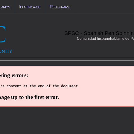
uarios
Identificarse
Registrarse
SPSC - Spanish Pen Spinni
Comunidad hispanohablante de P