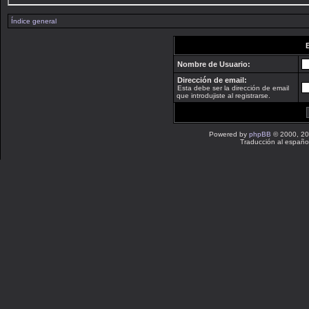
Índice general
Nombre de Usuario:
Dirección de email:
Esta debe ser la dirección de email
que introdujiste al registrarse.
Powered by
phpBB
© 2000, 20
Traducción al españo