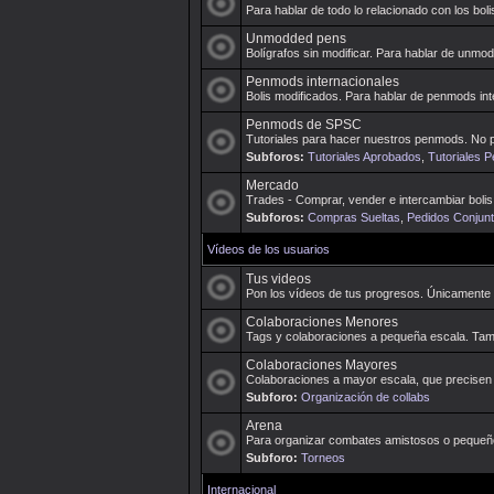
Para hablar de todo lo relacionado con los boli
Unmodded pens
Bolígrafos sin modificar. Para hablar de unmo
Penmods internacionales
Bolis modificados. Para hablar de penmods in
Penmods de SPSC
Tutoriales para hacer nuestros penmods. No p
Subforos:
Tutoriales Aprobados
,
Tutoriales 
Mercado
Trades - Comprar, vender e intercambiar bolis. 
Subforos:
Compras Sueltas
,
Pedidos Conjun
Vídeos de los usuarios
Tus videos
Pon los vídeos de tus progresos. Únicamente
Colaboraciones Menores
Tags y colaboraciones a pequeña escala. Ta
Colaboraciones Mayores
Colaboraciones a mayor escala, que precisen
Subforo:
Organización de collabs
Arena
Para organizar combates amistosos o pequeño
Subforo:
Torneos
Internacional