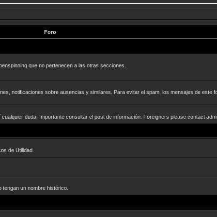
Foro
penspinning que no pertenecen a las otras secciones.
nes, notificaciones sobre ausencias y similares. Para evitar el spam, los mensajes de este f
 cualquier duda. Importante consultar el post de información. Foreigners please contact adm
s de Utilidad.
o tengan un nombre histórico.