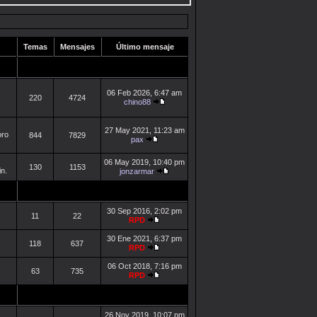
Temas
Mensajes
Último mensaje
06 Feb 2026, 6:47 am
220
4724
chino88
27 May 2021, 11:23 am
oro
844
7829
pax
06 May 2019, 10:40 pm
130
1153
in.
jonzarmar
30 Sep 2016, 2:02 pm
11
22
RPD
30 Ene 2021, 6:37 pm
118
637
RPD
06 Oct 2018, 7:16 pm
63
735
RPD
26 Nov 2019, 10:07 pm