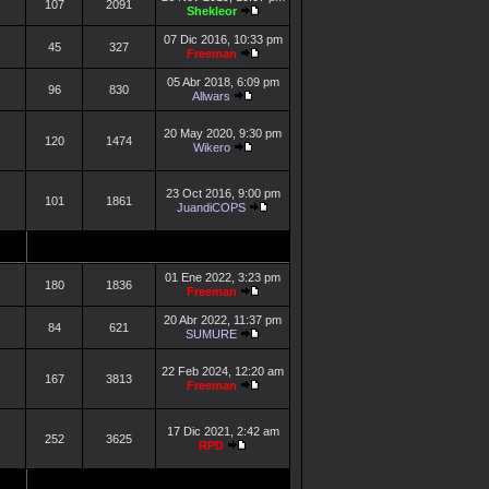
107
2091
Shekleor
07 Dic 2016, 10:33 pm
45
327
Freeman
05 Abr 2018, 6:09 pm
96
830
Allwars
20 May 2020, 9:30 pm
120
1474
Wikero
23 Oct 2016, 9:00 pm
101
1861
JuandiCOPS
01 Ene 2022, 3:23 pm
180
1836
Freeman
20 Abr 2022, 11:37 pm
84
621
SUMURE
22 Feb 2024, 12:20 am
167
3813
Freeman
17 Dic 2021, 2:42 am
252
3625
RPD