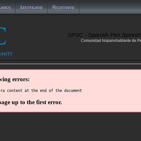
uarios
Identificarse
Registrarse
SPSC - Spanish Pen Spinni
Comunidad hispanohablante de P