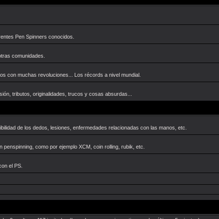
ferentes Pen Spinners conocidos.
otras comunidades.
os con muchas revoluciones... Los récords a nivel mundial.
ión, tributos, originalidades, trucos y cosas absurdas...
exibilidad de los dedos, lesiones, enfermedades relacionadas con las manos, etc.
 penspinning, como por ejemplo XCM, coin rolling, rubik, etc.
con el PS.