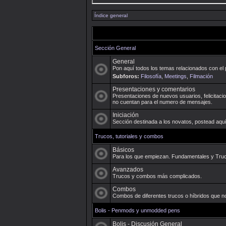
Índice general
Sección General
General
Pon aquí todos los temas relacionados con el 
Subforos:
Filosofía
,
Meetings
,
Filmación
Presentaciones y comentarios
Presentaciones de nuevos usuarios, felicitacio
no cuentan para el numero de mensajes.
Iniciación
Sección destinada a los novatos, postead aquí
Trucos, tutoriales y combos
Básicos
Para los que empiezan. Fundamentales y Truco
Avanzados
Trucos y combos más complicados.
Combos
Combos de diferentes trucos o híbridos que n
Bolis - Penmods y unmodded pens
Bolis - Discusión General