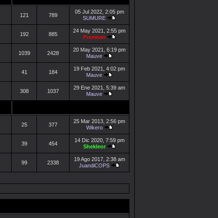
05 Jul 2022, 2:05 pm
121
789
SUMURE
24 May 2021, 2:55 pm
192
885
Freeman
20 May 2021, 6:19 pm
1039
2428
Mauve
19 Feb 2021, 4:02 pm
41
184
Mauve
29 Ene 2021, 5:39 am
308
1037
Mauve
25 Mar 2013, 2:56 pm
25
377
Wikero
14 Dic 2020, 7:59 pm
39
454
Shekleor
19 Ago 2017, 2:38 am
99
2338
JuandiCOPS