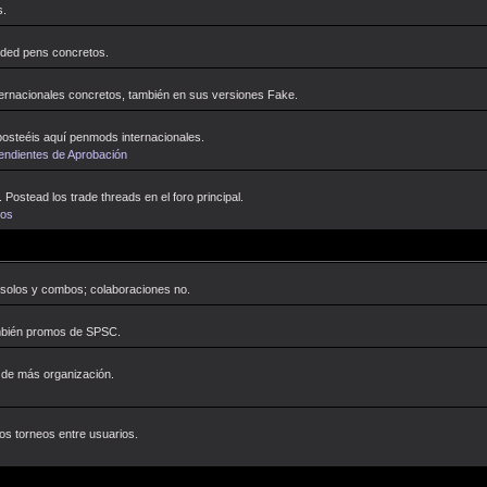
s.
dded pens concretos.
ternacionales concretos, también en sus versiones Fake.
osteéis aquí penmods internacionales.
Pendientes de Aprobación
Postead los trade threads en el foro principal.
tos
 solos y combos; colaboraciones no.
mbién promos de SPSC.
 de más organización.
s torneos entre usuarios.